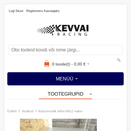
Logi Sisse
Registreeru Kasutajaks
0
toode(t) -
0,00
€
MENÜÜ
TOOTEGRUPID
»
»
Esileht
Voolikud
Kütusevoolik teflon AN12 nailon