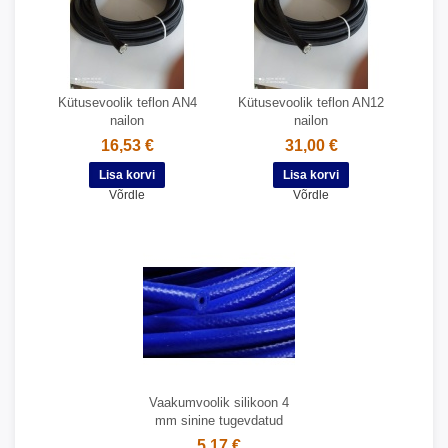
Kütusevoolik teflon AN4
Kütusevoolik teflon AN12
nailon
nailon
16,53 €
31,00 €
Võrdle
Võrdle
Vaakumvoolik silikoon 4
mm sinine tugevdatud
5,17 €