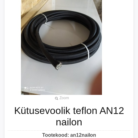
Zoom
Kütusevoolik teflon AN12
nailon
Tootekood:
an12nailon