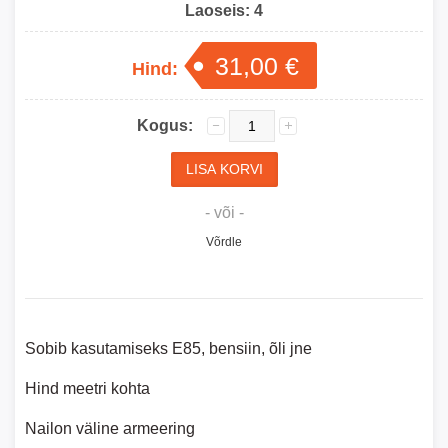
Laoseis:
4
31,00 €
Hind:
Kogus:
- või -
Võrdle
Sobib kasutamiseks E85, bensiin, õli jne
Hind meetri kohta
Nailon väline armeering