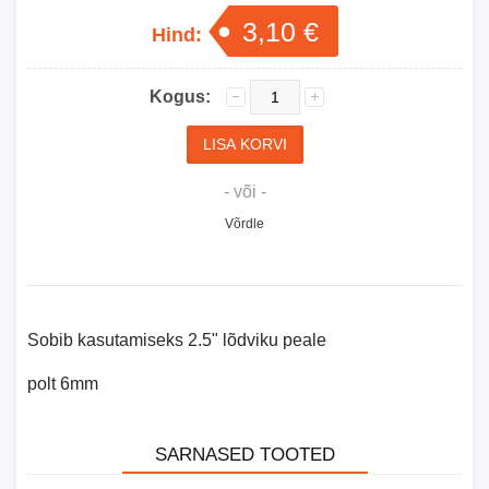
3,10 €
Hind:
Kogus:
- või -
Võrdle
Sobib kasutamiseks 2.5" lõdviku peale
polt 6mm
SARNASED TOOTED