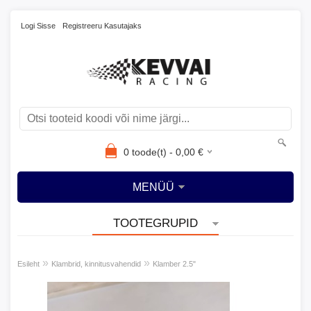
Logi Sisse
Registreeru Kasutajaks
0
toode(t) -
0,00
€
MENÜÜ
TOOTEGRUPID
»
»
Esileht
Klambrid, kinnitusvahendid
Klamber 2.5"