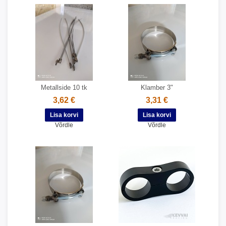
Metallside 10 tk
Klamber 3"
3,62 €
3,31 €
Võrdle
Võrdle