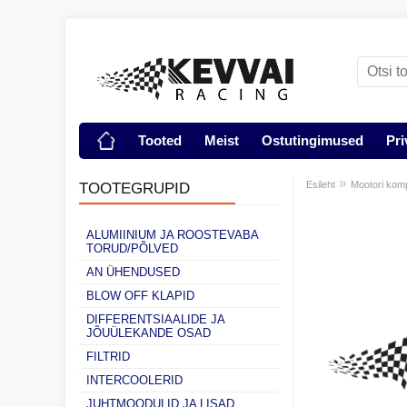
Tooted
Meist
Ostutingimused
Pri
»
Esileht
Mootori kom
TOOTEGRUPID
ALUMIINIUM JA ROOSTEVABA
TORUD/PÕLVED
AN ÜHENDUSED
BLOW OFF KLAPID
DIFFERENTSIAALIDE JA
JÕUÜLEKANDE OSAD
FILTRID
INTERCOOLERID
JUHTMOODULID JA LISAD