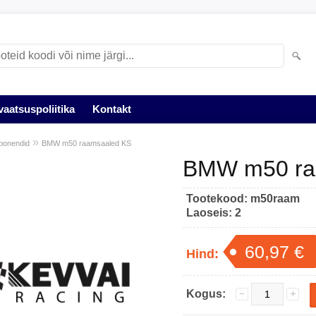
vaatsuspoliitika
Kontakt
»
ponendid
BMW m50 raamsaaled KS
BMW m50 ra
Tootekood:
m50raam
Laoseis:
2
60,97 €
Hind:
Kogus: