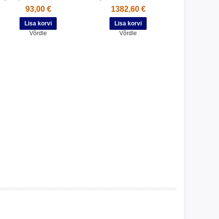
93,00 €
1382,60 €
Võrdle
Võrdle