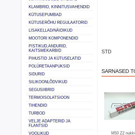
KLAMBRID, KINNITUSVAHENDID
KÜTUSEPUMBAD
KÜTUSERÕHU REGULAATORID
LISAKELLAD/NÄIDIKUD
MOOTORI KOMPONENDID
PISTIKUD,ANDURID,
KAITSMEKARBID
STD
PIHUSTID JA KÜTUSELATID
POLÜRETAANPUKSID
SARNASED T
SIDURID
SILIKOONLÕDVIKUD
SEGUSIIBRID
TERMOISOLATSIOON
TIHENDID
TURBOD
VELJE ADAPTERID JA
FLANTSID
M50 Z2 nukkv
VOOLIKUD