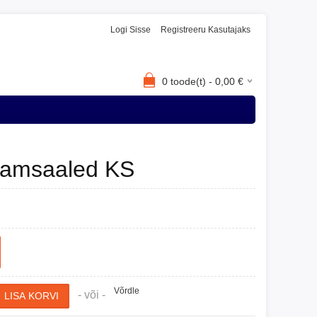
Logi Sisse
Registreeru Kasutajaks
0
toode(t) -
0,00
€
amsaaled KS
Võrdle
- või -