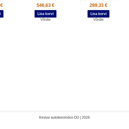
 €
546,63 €
289,33 €
Võrdle
Võrdle
Kevvai autoteenindus OÜ | 2026