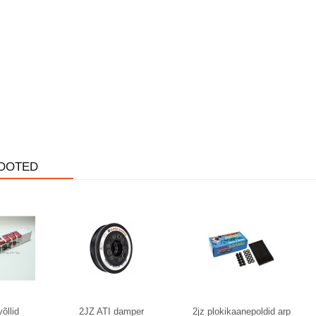
OOTED
õllid
2JZ ATI damper
2jz plokikaanepoldid arp